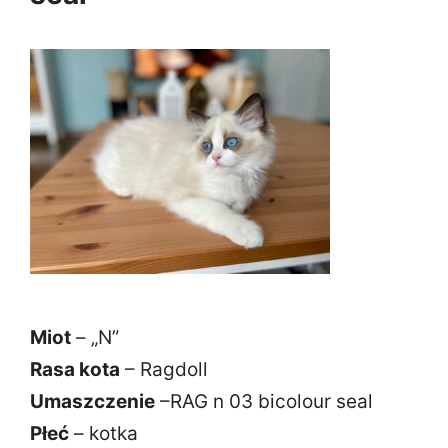
Miot
– „N”
Rasa kota
– Ragdoll
Umaszczenie
–RAG n 03 bicolour seal
Płeć
– kotka