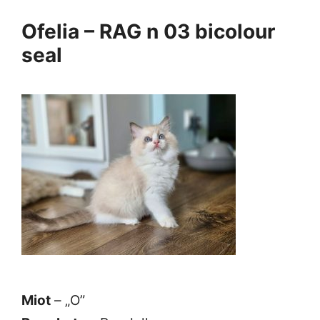
Ofelia – RAG n 03 bicolour
seal
Miot
– „O”