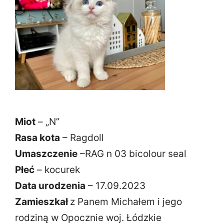
Miot
– „N”
Rasa kota
– Ragdoll
Umaszczenie
–RAG n 03 bicolour seal
Płeć
– kocurek
Data urodzenia
– 17.09.2023
Zamieszkał
z Panem Michałem i jego
rodziną w Opocznie woj. Łódzkie