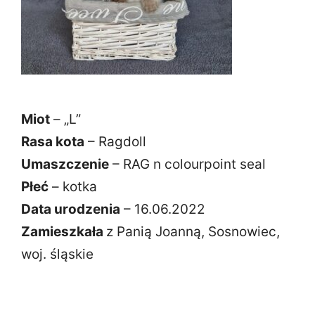
Miot
– „L”
Rasa kota
– Ragdoll
Umaszczenie
– RAG n colourpoint seal
Płeć
– kotka
Data urodzenia
– 16.06.2022
Zamieszkała
z Panią Joanną, Sosnowiec,
woj. śląskie