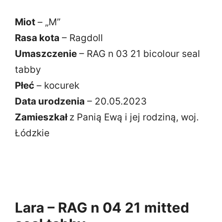
Miot
– „M”
Rasa kota
– Ragdoll
Umaszczenie
– RAG n 03 21 bicolour seal
tabby
Płeć
– kocurek
Data urodzenia
– 20.05.2023
Zamieszkał
z Panią Ewą i jej rodziną, woj.
Łódzkie
Lara – RAG n 04 21 mitted