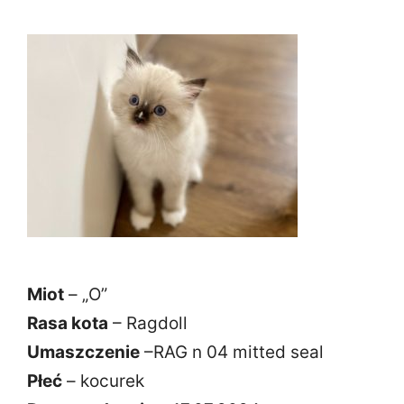
Miot
– „O”
Rasa kota
– Ragdoll
Umaszczenie
–RAG n 04 mitted seal
Płeć
– kocurek