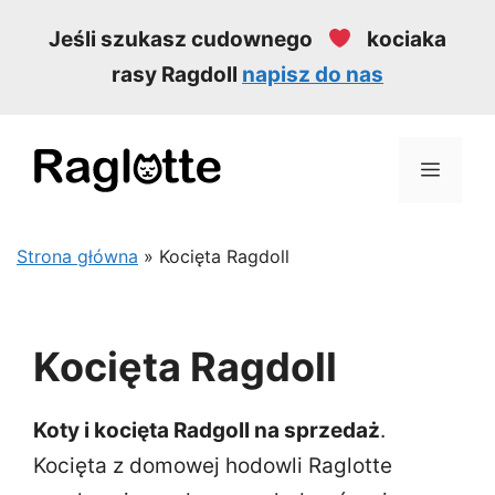
Przejdź
Jeśli szukasz cudownego
kociaka
do
rasy Ragdoll
napisz do nas
treści
MEN
Strona główna
»
Kocięta Ragdoll
Kocięta Ragdoll
Koty i kocięta Radgoll na sprzedaż
.
Kocięta z domowej hodowli Raglotte