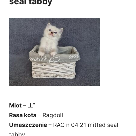
seal tabby
Miot
– „L”
Rasa kota
– Ragdoll
Umaszczenie
– RAG n 04 21 mitted seal
tabby