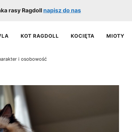
ka rasy Ragdoll
napisz do nas
WLA
KOT RAGDOLL
KOCIĘTA
MIOTY
harakter i osobowość