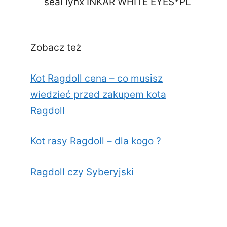
seal lynx INKAR WHITE EYES*PL
Zobacz też
Kot Ragdoll cena – co musisz
wiedzieć przed zakupem kota
Ragdoll
Kot rasy Ragdoll – dla kogo ?
Ragdoll czy Syberyjski