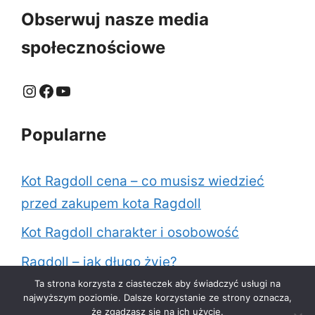
Obserwuj nasze media
społecznościowe
Instagram
Facebook
YouTube
Popularne
Kot Ragdoll cena – co musisz wiedzieć
przed zakupem kota Ragdoll
Kot Ragdoll charakter i osobowość
Ragdoll – jak długo żyje?
Ta strona korzysta z ciasteczek aby świadczyć usługi na
Jak karmić kota Ragdoll?
najwyższym poziomie. Dalsze korzystanie ze strony oznacza,
że zgadzasz się na ich użycie.