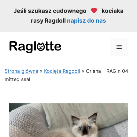
Przejdź
Jeśli szukasz cudownego
kociaka
do
rasy Ragdoll
napisz do nas
treści
MEN
Strona główna
»
Kocięta Ragdoll
»
Oriana – RAG n 04
mitted seal