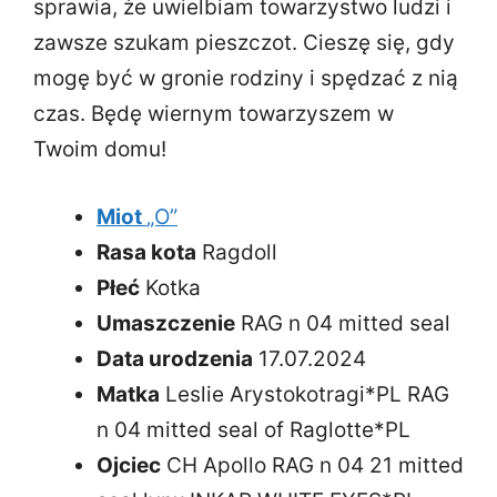
sprawia, że uwielbiam towarzystwo ludzi i
zawsze szukam pieszczot. Cieszę się, gdy
mogę być w gronie rodziny i spędzać z nią
czas. Będę wiernym towarzyszem w
Twoim domu!
Miot
„O”
Rasa kota
Ragdoll
Płeć
Kotka
Umaszczenie
RAG n 04 mitted seal
Data urodzenia
17.07.2024
Matka
Leslie Arystokotragi*PL RAG
n 04 mitted seal of Raglotte*PL
Ojciec
CH Apollo RAG n 04 21 mitted