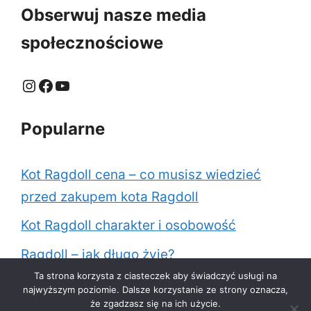
Obserwuj nasze media
społecznościowe
Instagram
Facebook
YouTube
Popularne
Kot Ragdoll cena – co musisz wiedzieć
przed zakupem kota Ragdoll
Kot Ragdoll charakter i osobowość
Ragdoll – jak długo żyje?
Ta strona korzysta z ciasteczek aby świadczyć usługi na
Jak karmić kota Ragdoll?
najwyższym poziomie. Dalsze korzystanie ze strony oznacza,
że zgadzasz się na ich użycie.