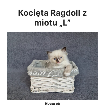
Kocięta Ragdoll z
miotu „L”
Kocurek