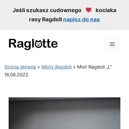
Przejdź
Jeśli szukasz cudownego
kociaka
do
rasy Ragdoll
napisz do nas
treści
MEN
Strona główna
»
Mioty Ragdoll
»
Miot Ragdoll „L”
16.06.2022