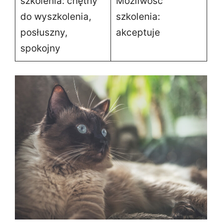
szkolenia: chętny
Możliwość
do wyszkolenia,
szkolenia:
posłuszny,
akceptuje
spokojny