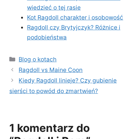
wiedzieć o tej rasie
Kot Ragdoll charakter i osobowość
Ragdoll czy Brytyjczyk? Różnice i
podobieństwa
Kategorie
Blog o kotach
Ragdoll vs Maine Coon
Kiedy Ragdoll linieje? Czy gubienie
sierści to powód do zmartwień?
1 komentarz do